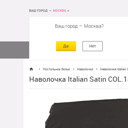
ВАШ ГОРОД
—
МОСКВА
Ваш город
–
Москва
сть
г
асть
Да
Нет
Матрасы
Кровати
Постельное 
Постельное белье
Наволочки
Наволочка Italia
Наволочка Italian Satin CO