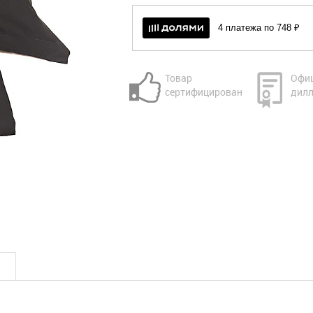
4 платежа по 748 ₽
Товар
Офи
сертифицирован
дилл