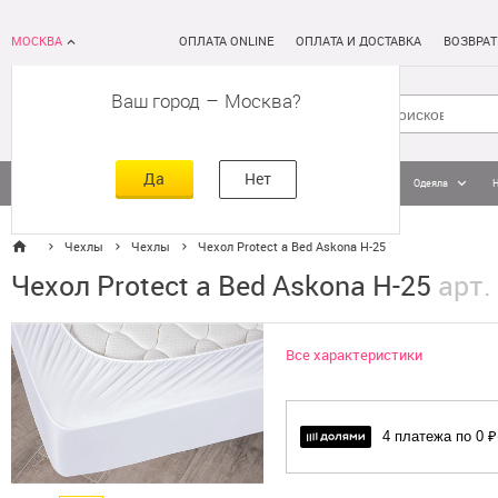
МОСКВА
ОПЛАТА ONLINE
ОПЛАТА И ДОСТАВКА
ВОЗВРАТ
Ваш город
–
Москва
Да
Нет
Матрасы
Кровати
Постельное белье
Подушки
Одеяла
Чехлы
Чехлы
Чехол Protect a Bed Askona H-25
Чехол Protect a Bed Askona H-25
арт.
Все характеристики
4 платежа по 0 ₽