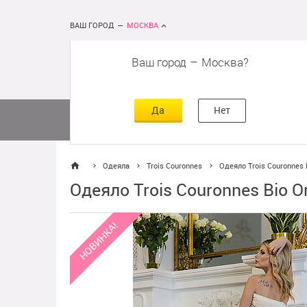
ВАШ ГОРОД
—
МОСКВА
Ваш город
–
Москва
сть
г
асть
Да
Нет
Матрасы
Кровати
Постельное 
Одеяла
Trois Couronnes
Одеяло Trois Couronnes 
Одеяло Trois Couronnes Bio O
НОВИНКА!