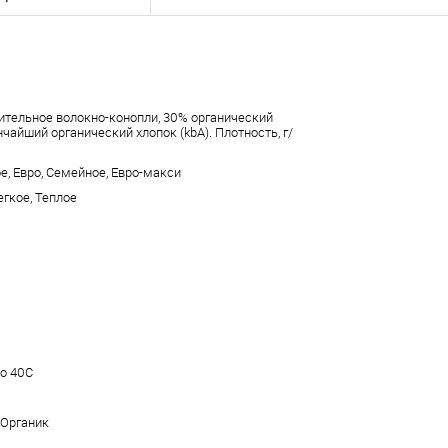
ительное волокно-конопли, 30% органический
нчайший органический хлопок (kbA). Плотность, г/
ое, Евро, Семейное, Евро-макси
егкое, Теплое
до 40С
 Органик